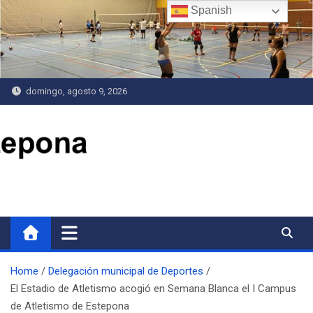
Saltar
Spanish
al
contenido
domingo, agosto 9, 2026
Delegación de Deportes
Home
Delegación municipal de Deportes
El Estadio de Atletismo acogió en Semana Blanca el I Campus
de Atletismo de Estepona