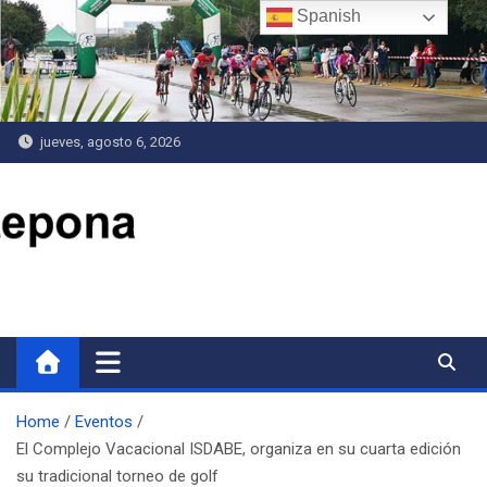
Saltar
Spanish
al
contenido
jueves, agosto 6, 2026
Delegación de Deportes
Home
Eventos
El Complejo Vacacional ISDABE, organiza en su cuarta edición
su tradicional torneo de golf