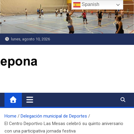
Saltar
Spanish
al
contenido
lunes, agosto 10, 2026
Delegación de Deportes
Home
Delegación municipal de Deportes
El Centro Deportivo Las Mesas celebró su quinto aniversario
con una participativa jornada festiva