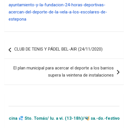
ayuntamiento-y-la-fundacion-24-horas-deportivas-
acercan-del-deporte-de-la-vela-a-los-escolares-de-
estepona
Navegación
CLUB DE TENIS Y PÁDEL BEL-AIR (24/11/2020)
de
entradas
El plan municipal para acercar el deporte a los barrios
supera la veintena de instalaciones
Sto. Tomás/ lu. a vi. (13-18h)/
sa.-do.-festivos (11-20h)