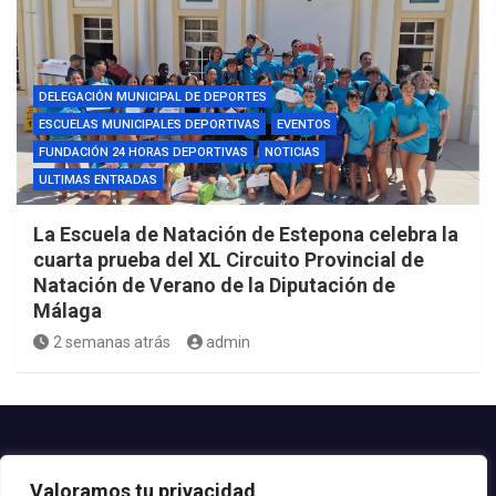
DELEGACIÓN MUNICIPAL DE DEPORTES
ESCUELAS MUNICIPALES DEPORTIVAS
EVENTOS
FUNDACIÓN 24 HORAS DEPORTIVAS
NOTICIAS
ULTIMAS ENTRADAS
La Escuela de Natación de Estepona celebra la
cuarta prueba del XL Circuito Provincial de
Natación de Verano de la Diputación de
Málaga
2 semanas atrás
admin
Contacto.-
Valoramos tu privacidad
Teléfono: 952.80.24.44