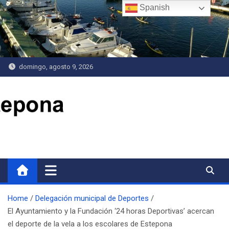
Saltar
Spanish
al
contenido
domingo, agosto 9, 2026
Delegación de Deportes
Home
Delegación municipal de Deportes
El Ayuntamiento y la Fundación ‘24 horas Deportivas’ acercan
el deporte de la vela a los escolares de Estepona