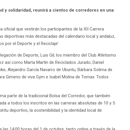
ad y solidaridad, reunirá a cientos de corredores en una
ficial que vestirán los participantes de la XII Carrera
s deportivas más destacadas del calendario local y andaluz,
 por el Deporte y el Reciclaje’.
elegación de Deporte, Luis Gil; los miembro del Club Atletismo
z así como Marta Martín de Reciclados Jurado, Daniel
Bike, Alejandro García Navarro de Ubuntu, Bárbara Solima de
ra Gimeno de viva Gym e Isabel Molina de Tomax. Todos
orma parte de la tradicional Bolsa del Corredor, que también
ada a todos los inscritos en las carreras absolutas de 10 y 5
ritu deportivo, la sostenibilidad y la identidad local de
las 14:00 horas del 1 de octubre, tanto online a través de la