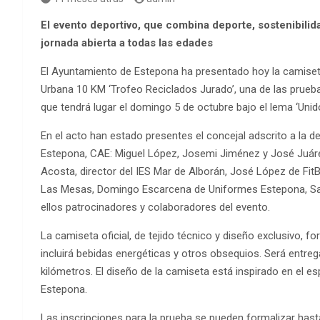
El evento deportivo, que combina deporte, sostenibilid
jornada abierta a todas las edades
El Ayuntamiento de Estepona ha presentado hoy la camiseta o
Urbana 10 KM ‘Trofeo Reciclados Jurado’, una de las prueba
que tendrá lugar el domingo 5 de octubre bajo el lema ‘Unidos
En el acto han estado presentes el concejal adscrito a la d
Estepona, CAE: Miguel López, Josemi Jiménez y José Juáre
Acosta, director del IES Mar de Alborán, José López de Fit
Las Mesas, Domingo Escarcena de Uniformes Estepona, Sa
ellos patrocinadores y colaboradores del evento.
La camiseta oficial, de tejido técnico y diseño exclusivo, f
incluirá bebidas energéticas y otros obsequios. Será entreg
kilómetros. El diseño de la camiseta está inspirado en el espí
Estepona.
Las inscripciones para la prueba se pueden formalizar hasta 