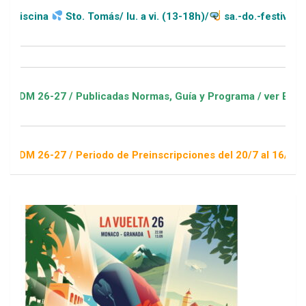
a
Sto. Tomás/ lu. a vi. (13-18h)/
sa.-do.-festivos (11-20h)
27 / Publicadas Normas, Guía y Programa / ver Escuelas Depor
27 / Periodo de Preinscripciones del 20/7 al 16/8 / Sorteo 1 