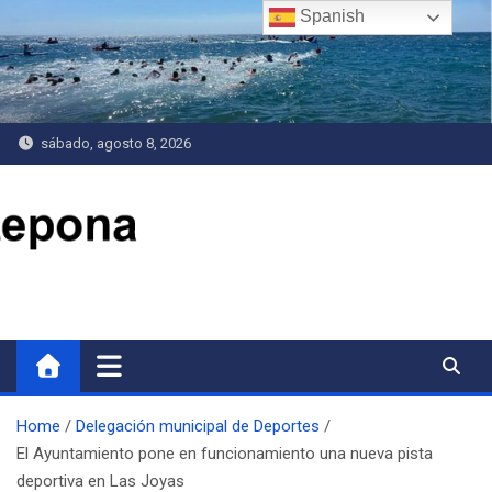
Saltar
Spanish
al
contenido
sábado, agosto 8, 2026
Delegación de Deportes
Home
Delegación municipal de Deportes
El Ayuntamiento pone en funcionamiento una nueva pista
deportiva en Las Joyas