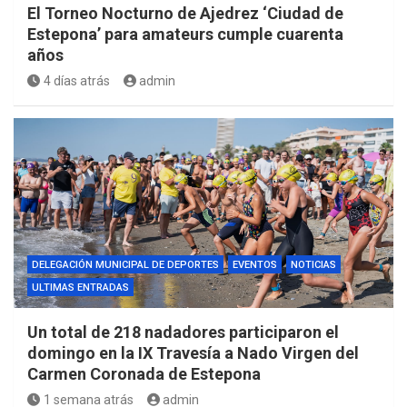
El Torneo Nocturno de Ajedrez ‘Ciudad de
Estepona’ para amateurs cumple cuarenta
años
4 días atrás
admin
DELEGACIÓN MUNICIPAL DE DEPORTES
EVENTOS
NOTICIAS
ULTIMAS ENTRADAS
Un total de 218 nadadores participaron el
domingo en la IX Travesía a Nado Virgen del
Carmen Coronada de Estepona
1 semana atrás
admin