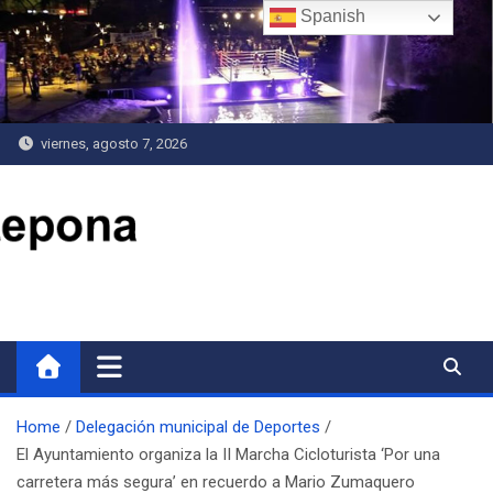
Saltar
Spanish
al
contenido
viernes, agosto 7, 2026
Delegación de Deportes
Home
Delegación municipal de Deportes
El Ayuntamiento organiza la II Marcha Cicloturista ‘Por una
carretera más segura’ en recuerdo a Mario Zumaquero