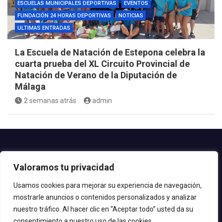
ESCUELAS MUNICIPALES DEPORTIVAS
EVENTOS
FUNDACIÓN 24 HORAS DEPORTIVAS
NOTICIAS
ULTIMAS ENTRADAS
La Escuela de Natación de Estepona celebra la
cuarta prueba del XL Circuito Provincial de
Natación de Verano de la Diputación de
Málaga
2 semanas atrás
admin
Contacto.-
Valoramos tu privacidad
Teléfono: 952.80.24.44
Email: deportes@estepona.es
Usamos cookies para mejorar su experiencia de navegación,
mostrarle anuncios o contenidos personalizados y analizar
© 2020 Delegación de Deportes
nuestro tráfico. Al hacer clic en “Aceptar todo” usted da su
consentimiento a nuestro uso de las cookies.