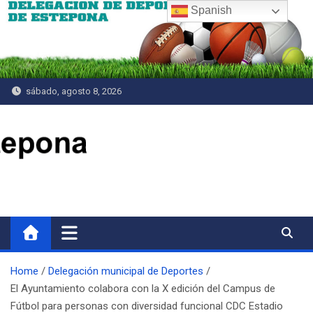
Saltar
Spanish
al
contenido
sábado, agosto 8, 2026
Delegación de Deportes
Home
Delegación municipal de Deportes
El Ayuntamiento colabora con la X edición del Campus de
Fútbol para personas con diversidad funcional CDC Estadio