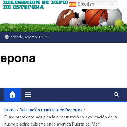
Saltar
Spanish
al
contenido
sábado, agosto 8, 2026
Delegación de Deportes
Home
Delegación municipal de Deportes
El Ayuntamiento adjudica la construcción y explotación de la
nueva piscina cubierta en la avenida Puerta del Mar