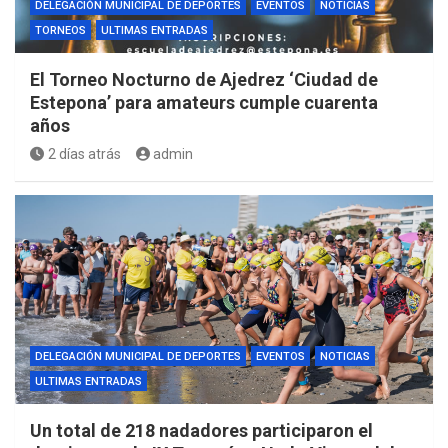
DELEGACIÓN MUNICIPAL DE DEPORTES
EVENTOS
NOTICIAS
TORNEOS
ULTIMAS ENTRADAS
El Torneo Nocturno de Ajedrez ‘Ciudad de
Estepona’ para amateurs cumple cuarenta
años
2 días atrás
admin
DELEGACIÓN MUNICIPAL DE DEPORTES
EVENTOS
NOTICIAS
ULTIMAS ENTRADAS
Un total de 218 nadadores participaron el