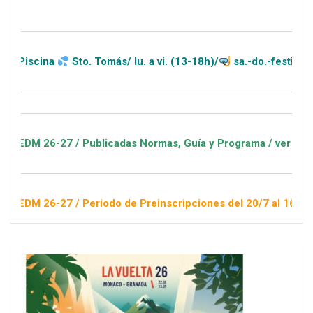
na
Sto. Tomás/ lu. a vi. (13-18h)/
sa.-do.-festivos (11-20h
6-27 / Publicadas Normas, Guía y Programa / ver Escuelas Dep
6-27 / Periodo de Preinscripciones del 20/7 al 16/8 / Sorteo 