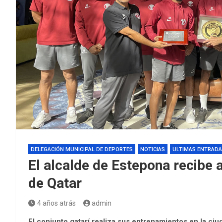
DELEGACIÓN MUNICIPAL DE DEPORTES
NOTICIAS
ULTIMAS ENTRAD
El alcalde de Estepona recibe a
de Qatar
4 años atrás
admin
El conjunto qatarí realiza sus entrenamientos en la c