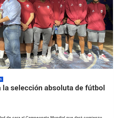
EDM 26-27
EDM 26-27 
AS
 la selección absoluta de fútbol
iudad de cara al Campeonato Mundial que dará comienzo