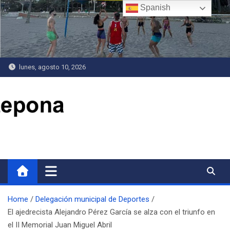
Saltar
Spanish
al
contenido
lunes, agosto 10, 2026
Delegación de Deportes
Home
Delegación municipal de Deportes
El ajedrecista Alejandro Pérez García se alza con el triunfo en
el II Memorial Juan Miguel Abril