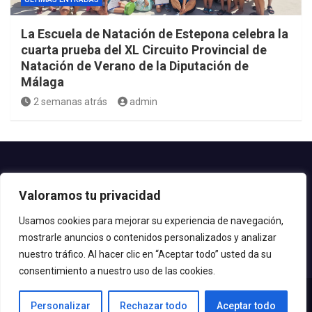
La Escuela de Natación de Estepona celebra la
cuarta prueba del XL Circuito Provincial de
Natación de Verano de la Diputación de
Málaga
2 semanas atrás
admin
Contacto.-
Valoramos tu privacidad
Teléfono: 952.80.24.44
Email: deportes@estepona.es
Usamos cookies para mejorar su experiencia de navegación,
mostrarle anuncios o contenidos personalizados y analizar
© 2020 Delegación de Deportes
nuestro tráfico. Al hacer clic en “Aceptar todo” usted da su
consentimiento a nuestro uso de las cookies.
Personalizar
Rechazar todo
Aceptar todo