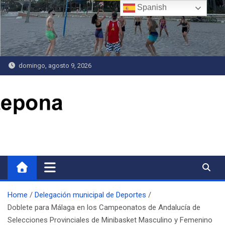
Saltar
Spanish
al
contenido
domingo, agosto 9, 2026
Delegación de Deportes
Home
Delegación municipal de Deportes
Doblete para Málaga en los Campeonatos de Andalucía de
Selecciones Provinciales de Minibasket Masculino y Femenino