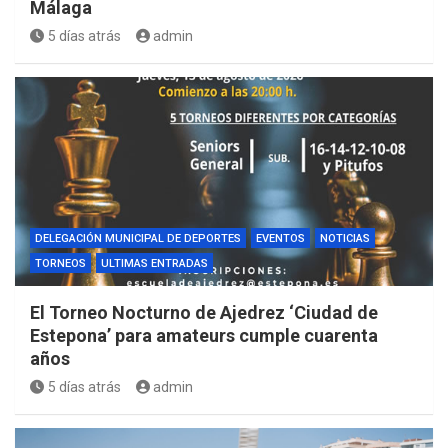
Málaga
5 días atrás
admin
DELEGACIÓN MUNICIPAL DE DEPORTES
EVENTOS
NOTICIAS
TORNEOS
ULTIMAS ENTRADAS
El Torneo Nocturno de Ajedrez ‘Ciudad de
Estepona’ para amateurs cumple cuarenta
años
5 días atrás
admin