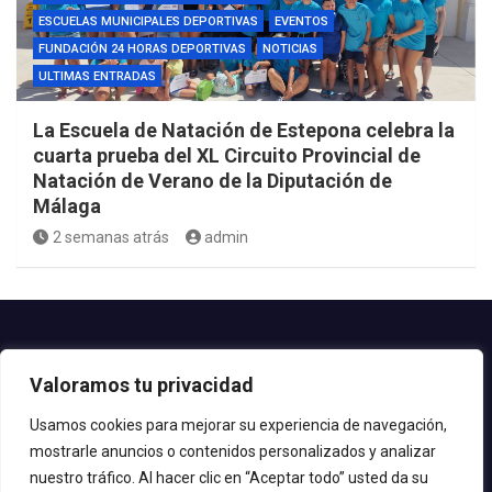
ESCUELAS MUNICIPALES DEPORTIVAS
EVENTOS
FUNDACIÓN 24 HORAS DEPORTIVAS
NOTICIAS
ULTIMAS ENTRADAS
La Escuela de Natación de Estepona celebra la
cuarta prueba del XL Circuito Provincial de
Natación de Verano de la Diputación de
Málaga
2 semanas atrás
admin
Contacto.-
Valoramos tu privacidad
Teléfono: 952.80.24.44
Email: deportes@estepona.es
Usamos cookies para mejorar su experiencia de navegación,
mostrarle anuncios o contenidos personalizados y analizar
© 2020 Delegación de Deportes
nuestro tráfico. Al hacer clic en “Aceptar todo” usted da su