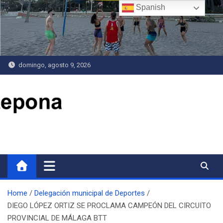
Saltar
Spanish
al
contenido
domingo, agosto 9, 2026
Delegación de Deportes
Home
Delegación municipal de Deportes
DIEGO LÓPEZ ORTIZ SE PROCLAMA CAMPEÓN DEL CIRCUITO
PROVINCIAL DE MÁLAGA BTT