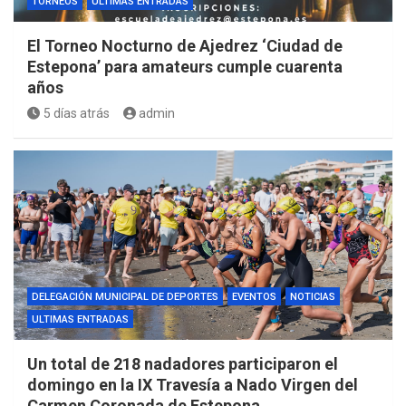
TORNEOS
ULTIMAS ENTRADAS
El Torneo Nocturno de Ajedrez ‘Ciudad de
Estepona’ para amateurs cumple cuarenta
años
5 días atrás
admin
DELEGACIÓN MUNICIPAL DE DEPORTES
EVENTOS
NOTICIAS
ULTIMAS ENTRADAS
Un total de 218 nadadores participaron el
domingo en la IX Travesía a Nado Virgen del
Carmen Coronada de Estepona