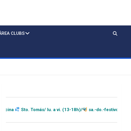
ÁREA CLUBS
omás/ lu. a vi. (13-18h)/
sa.-do.-festivos (11-20h)