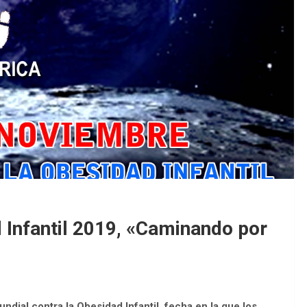
EDM 26-27 / Pub
EDM 26-27 / Peri
 Infantil 2019, «Caminando por
dial contra la Obesidad Infantil, fecha en la que los