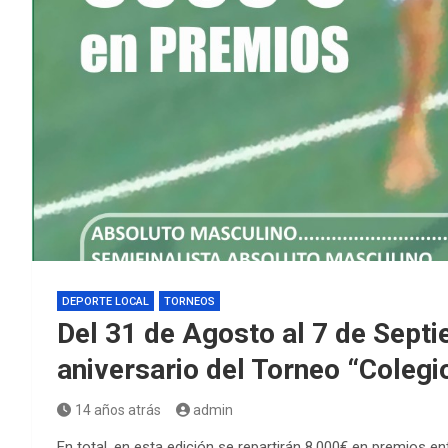
DEPORTE LOCAL
TORNEOS
Del 31 de Agosto al 7 de Septi
aniversario del Torneo “Colegi
14 años atrás
admin
En total, en esta edición se repartirán 8.000€ en premios ent