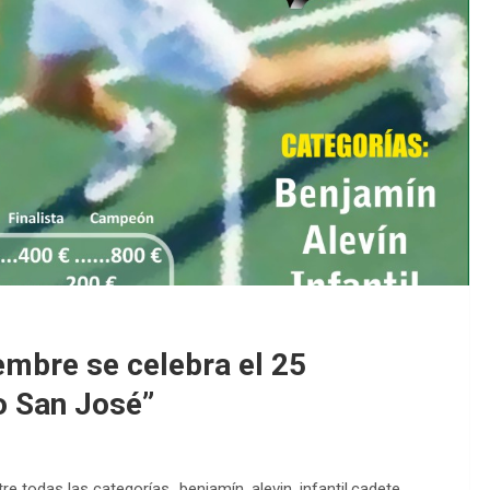
EDM 26-27 / Publicadas No
EDM 26-27 / Periodo de Pre
embre se celebra el 25
o San José”
re todas las categorías…benjamín, alevin, infantil,cadete,