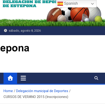
Saltar
Spanish
al
contenido
sábado, agosto 8, 2026
Delegación de Deportes
Home
Delegación municipal de Deportes
CURSOS DE VERANO 2015 (Inscripciones)