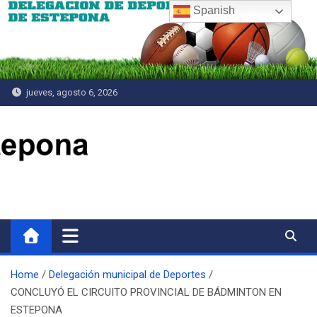
Saltar
Spanish
al
contenido
jueves, agosto 6, 2026
Delegación de Deportes
Home
Delegación municipal de Deportes
CONCLUYÓ EL CIRCUITO PROVINCIAL DE BÁDMINTON EN
ESTEPONA