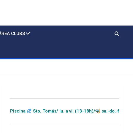
ÁREA CLUBS
to. Tomás/ lu. a vi. (13-18h)/
sa.-do.-festivos (11-20h)