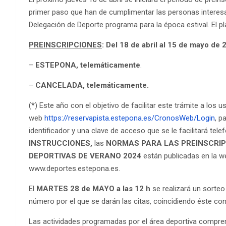
primer paso que han de cumplimentar las personas interesad
Delegación de Deporte programa para la época estival. El pl
PREINSCRIPCIONES
:
Del 18 de abril al 15 de mayo de 
–
ESTEPONA,
telemáticamente
.
–
CANCELADA,
telemáticamente.
(*) Este año con el objetivo de facilitar este trámite a los u
web
https://reservapista.estepona.es/CronosWeb/Login
, p
identificador y una clave de acceso que se le facilitará tel
INSTRUCCIONES,
las
NORMAS PARA LAS PREINSCRI
DEPORTIVAS DE VERANO 2024
están publicadas en la we
www.deportes.estepona.es.
El
MARTES 28 de MAYO a las 12 h
se realizará un sorteo 
número por el que se darán las citas, coincidiendo éste co
Las actividades programadas por el área deportiva compre