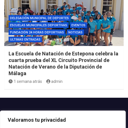
DELEGACIÓN MUNICIPAL DE DEPORTES
ESCUELAS MUNICIPALES DEPORTIVAS
EVENTOS
FUNDACIÓN 24 HORAS DEPORTIVAS
NOTICIAS
ULTIMAS ENTRADAS
La Escuela de Natación de Estepona celebra la
cuarta prueba del XL Circuito Provincial de
Natación de Verano de la Diputación de
Málaga
1 semana atrás
admin
Contacto.-
Valoramos tu privacidad
Teléfono: 952.80.24.44
Email: deportes@estepona.es