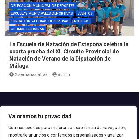
DELEGACIÓN MUNICIPAL DE DEPORTES
ESCUELAS MUNICIPALES DEPORTIVAS
EVENTOS
FUNDACIÓN 24 HORAS DEPORTIVAS
NOTICIAS
ULTIMAS ENTRADAS
La Escuela de Natación de Estepona celebra la
cuarta prueba del XL Circuito Provincial de
Natación de Verano de la Diputación de
Málaga
2 semanas atrás
admin
Contacto.-
Valoramos tu privacidad
Teléfono: 952.80.24.44
Email: deportes@estepona.es
Usamos cookies para mejorar su experiencia de navegación,
mostrarle anuncios o contenidos personalizados y analizar
© 2020 Delegación de Deportes