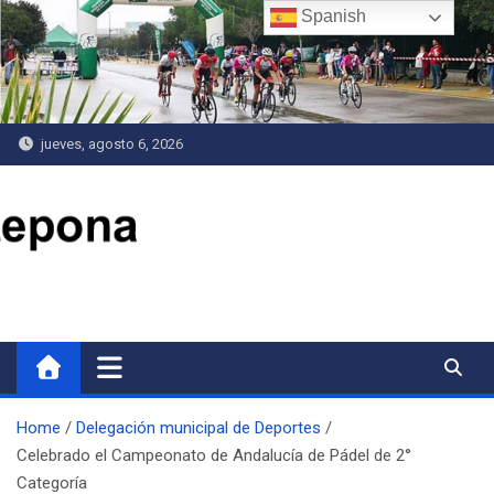
Saltar
Spanish
al
contenido
jueves, agosto 6, 2026
Delegación de Deportes
Home
Delegación municipal de Deportes
Celebrado el Campeonato de Andalucía de Pádel de 2°
Categoría