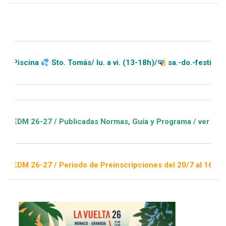
na
Sto. Tomás/ lu. a vi. (13-18h)/
sa.-do.-festivos (11-20h)
6-27 / Publicadas Normas, Guía y Programa / ver Escuelas Dep
6-27 / Periodo de Preinscripciones del 20/7 al 16/8 / Sorteo 