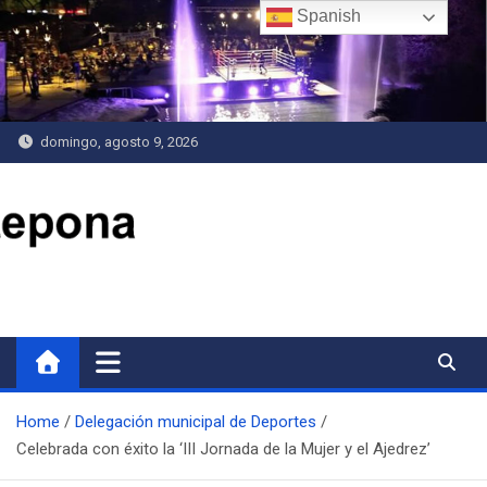
Saltar
Spanish
al
contenido
domingo, agosto 9, 2026
Delegación de Deportes
Home
Delegación municipal de Deportes
Celebrada con éxito la ‘III Jornada de la Mujer y el Ajedrez’