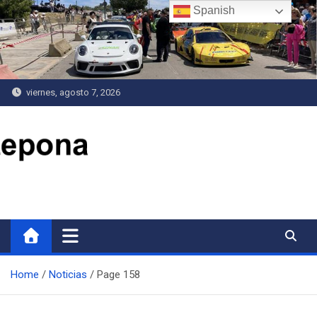
Saltar
Spanish
al
contenido
viernes, agosto 7, 2026
Delegación de Deportes
Home
Noticias
Page 158