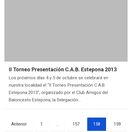
II Torneo Presentación C.A.B. Estepona 2013
Los próximos días 4 y 5 de octubre se celebrará en
nuestra localidad el “II Torneo Presentación C.A.B.
Estepona 2013”, organizado por el Club Amigos del
Baloncesto Estepona, la Delegación…
Paginación
Anterior
1
…
157
158
159
de