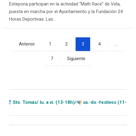
Estepona participan en la actividad “Math Race” de Vela,
puesta en marcha por el Ayuntamiento y la Fundación 24
Horas Deportivas. Las…
Paginación
Anterior
1
2
3
4
…
de
7
Siguiente
entradas
s/ lu. a vi. (13-18h)/
sa.-do.-festivos (11-20h)