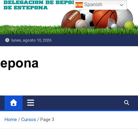
Saltar
Spanish
al
contenido
lunes, agosto 10, 2026
Delegación de Deportes
Home
Cursos
Page 3