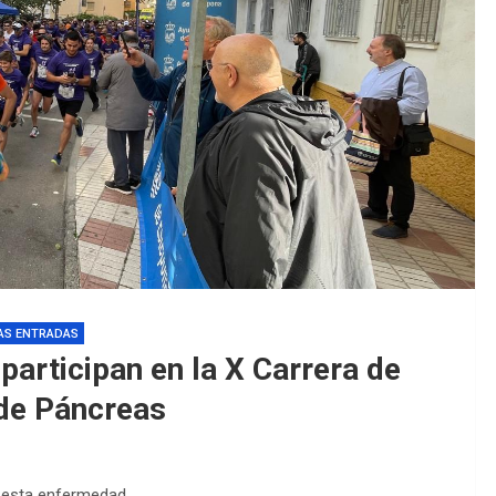
EDM 26-27 / 
EDM 26-27 / 
AS ENTRADAS
participan en la X Carrera de
 de Páncreas
e esta enfermedad