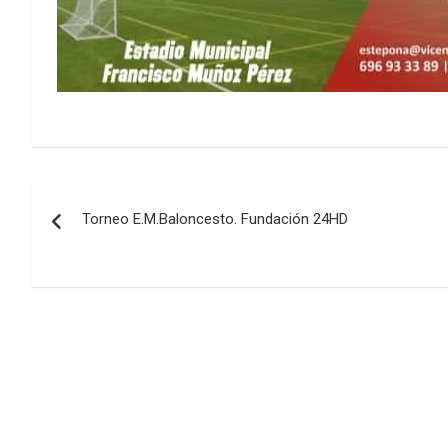
Navegación
Torneo E.M.Baloncesto. Fundación 24HD
de
entradas