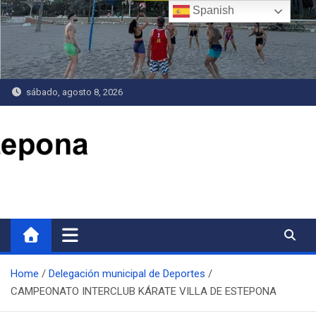
Saltar
Spanish
al
contenido
sábado, agosto 8, 2026
Delegación de Deportes
Home
Delegación municipal de Deportes
CAMPEONATO INTERCLUB KÁRATE VILLA DE ESTEPONA