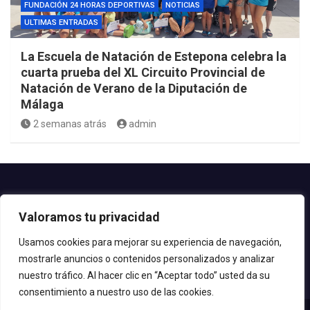
FUNDACIÓN 24 HORAS DEPORTIVAS
NOTICIAS
ULTIMAS ENTRADAS
La Escuela de Natación de Estepona celebra la
cuarta prueba del XL Circuito Provincial de
Natación de Verano de la Diputación de
Málaga
2 semanas atrás
admin
Contacto.-
Valoramos tu privacidad
Teléfono: 952.80.24.44
Email: deportes@estepona.es
Usamos cookies para mejorar su experiencia de navegación,
mostrarle anuncios o contenidos personalizados y analizar
© 2020 Delegación de Deportes
nuestro tráfico. Al hacer clic en “Aceptar todo” usted da su
consentimiento a nuestro uso de las cookies.