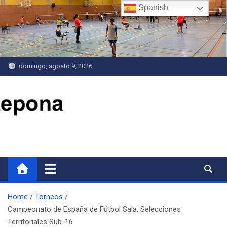
Saltar
Spanish
al
contenido
domingo, agosto 9, 2026
Delegación de Deportes
Home
Torneos
Campeonato de España de Fútbol Sala, Selecciones
Territoriales Sub-16