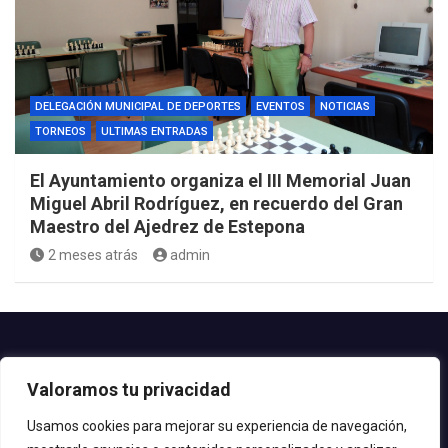
DELEGACIÓN MUNICIPAL DE DEPORTES
EVENTOS
NOTICIAS
TORNEOS
ULTIMAS ENTRADAS
El Ayuntamiento organiza el III Memorial Juan
Miguel Abril Rodríguez, en recuerdo del Gran
Maestro del Ajedrez de Estepona
2 meses atrás
admin
Contacto.-
Valoramos tu privacidad
Teléfono: 952.80.24.44
Email: deportes@estepona.es
Usamos cookies para mejorar su experiencia de navegación,