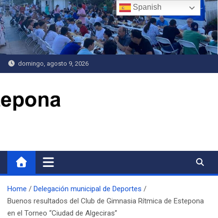
Saltar
Spanish
al
contenido
domingo, agosto 9, 2026
Delegación de Deportes
Home
Delegación municipal de Deportes
Buenos resultados del Club de Gimnasia Rítmica de Estepona
en el Torneo “Ciudad de Algeciras”