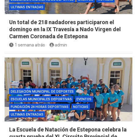
ULTIMAS ENTRADAS
Un total de 218 nadadores participaron el
domingo en la IX Travesía a Nado Virgen del
Carmen Coronada de Estepona
1 semana atrás
admin
DELEGACIÓN MUNICIPAL DE DEPORTES
ESCUELAS MUNICIPALES DEPORTIVAS
EVENTOS
FUNDACIÓN 24 HORAS DEPORTIVAS
NOTICIAS
ULTIMAS ENTRADAS
La Escuela de Natación de Estepona celebra la
cuarta prueba del XL Circuito Provincial de