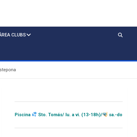
ÁREA CLUBS
 Estepona
Sto. Tomás/ lu. a vi. (13-18h)/
sa.-do.-festivos (11-20h)