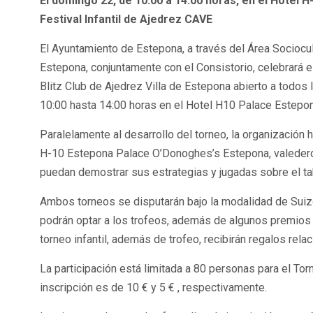
El domingo 22, de 10:00 a 14:00 horas, en el Hotel 
Festival Infantil de Ajedrez CAVE
El Ayuntamiento de Estepona, a través del Área Sociocult
Estepona, conjuntamente con el Consistorio, celebrará e
Blitz Club de Ajedrez Villa de Estepona abierto a todos 
10:00 hasta 14:00 horas en el Hotel H10 Palace Estepon
Paralelamente al desarrollo del torneo, la organización 
H-10 Estepona Palace O’Donoghes’s Estepona, valeder
puedan demostrar sus estrategias y jugadas sobre el ta
Ambos torneos se disputarán bajo la modalidad de Suizo
podrán optar a los trofeos, además de algunos premios 
torneo infantil, además de trofeo, recibirán regalos rela
La participación está limitada a 80 personas para el Torne
inscripción es de 10 € y 5 € , respectivamente.