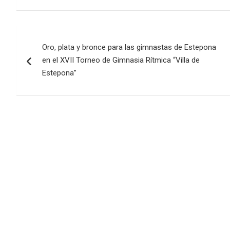
Navegación
Oro, plata y bronce para las gimnastas de Estepona
de
en el XVII Torneo de Gimnasia Rítmica “Villa de
entradas
Estepona”