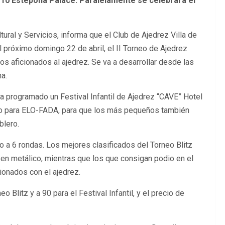
H-10 Estepona Palace. Paralelamente se celebrará el
ural y Servicios, informa que el Club de Ajedrez Villa de
l próximo domingo 22 de abril, el II Torneo de Ajedrez
los aficionados al ajedrez. Se va a desarrollar desde las
a.
ha programado un Festival Infantil de Ajedrez “CAVE” Hotel
o para ELO-FADA, para que los más pequeños también
blero.
 a 6 rondas. Los mejores clasificados del Torneo Blitz
en metálico, mientras que los que consigan podio en el
cionados con el ajedrez.
o Blitz y a 90 para el Festival Infantil, y el precio de