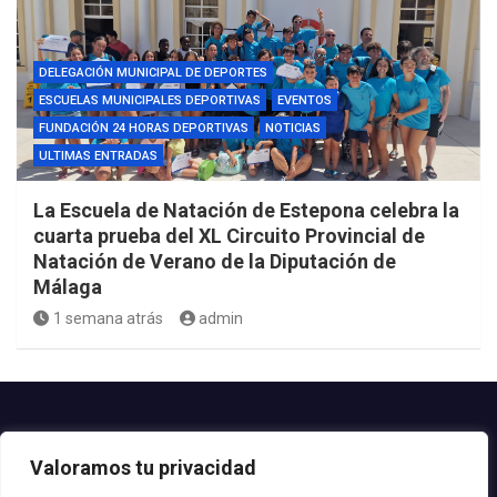
DELEGACIÓN MUNICIPAL DE DEPORTES
ESCUELAS MUNICIPALES DEPORTIVAS
EVENTOS
FUNDACIÓN 24 HORAS DEPORTIVAS
NOTICIAS
ULTIMAS ENTRADAS
La Escuela de Natación de Estepona celebra la
cuarta prueba del XL Circuito Provincial de
Natación de Verano de la Diputación de
Málaga
1 semana atrás
admin
Contacto.-
Valoramos tu privacidad
Teléfono: 952.80.24.44
Email: deportes@estepona.es