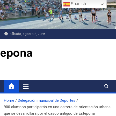
Saltar
Spanish
al
contenido
sábado, agosto 8, 2026
Delegación de Deportes
Home
Delegación municipal de Deportes
900 alumnos participarán en una carrera de orientación urbana
que se desarrollará por el casco antiguo de Estepona