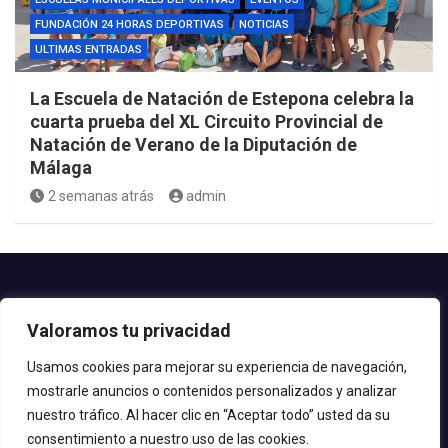
FUNDACIÓN 24 HORAS DEPORTIVAS
NOTICIAS
ULTIMAS ENTRADAS
La Escuela de Natación de Estepona celebra la
cuarta prueba del XL Circuito Provincial de
Natación de Verano de la Diputación de
Málaga
2 semanas atrás
admin
Contacto.-
Valoramos tu privacidad
Teléfono: 952.80.24.44
Email: deportes@estepona.es
Usamos cookies para mejorar su experiencia de navegación,
mostrarle anuncios o contenidos personalizados y analizar
© 2020 Delegación de Deportes
nuestro tráfico. Al hacer clic en “Aceptar todo” usted da su
consentimiento a nuestro uso de las cookies.