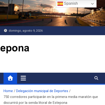
Saltar
Spanish
al
contenido
domingo, agosto 9, 2026
Delegación de Deportes
Home
Delegación municipal de Deportes
750 corredores participarán en la primera media maratón que
discurrirá por la senda litoral de Estepona