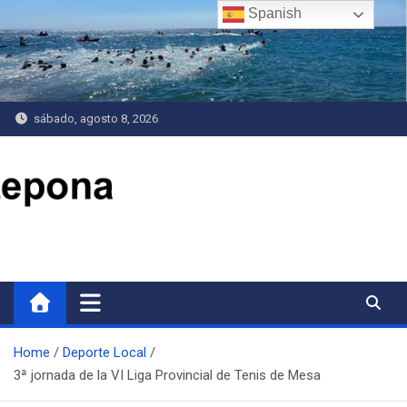
Saltar
Spanish
al
contenido
sábado, agosto 8, 2026
Delegación de Deportes
Home
Deporte Local
3ª jornada de la VI Liga Provincial de Tenis de Mesa