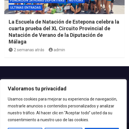
FUNDACIÓN 24 HORAS DEPORTIVAS
NOTICIAS
ULTIMAS ENTRADAS
La Escuela de Natación de Estepona celebra la
cuarta prueba del XL Circuito Provincial de
Natación de Verano de la Diputación de
Málaga
2 semanas atrás
admin
Contacto.-
Valoramos tu privacidad
Teléfono: 952.80.24.44
Email: deportes@estepona.es
Usamos cookies para mejorar su experiencia de navegación,
mostrarle anuncios o contenidos personalizados y analizar
© 2020 Delegación de Deportes
nuestro tráfico. Al hacer clic en “Aceptar todo” usted da su
consentimiento a nuestro uso de las cookies.