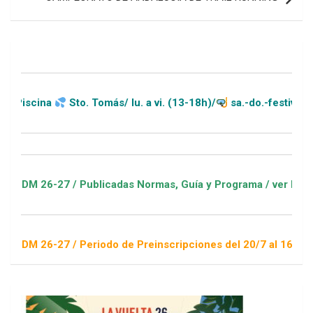
a
Sto. Tomás/ lu. a vi. (13-18h)/
sa.-do.-festivos (11-20h)
27 / Publicadas Normas, Guía y Programa / ver Escuelas Depor
27 / Periodo de Preinscripciones del 20/7 al 16/8 / Sorteo 1 