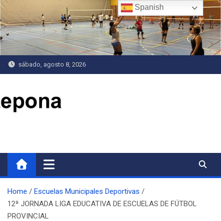
Saltar
Spanish
al
contenido
sábado, agosto 8, 2026
Delegación de Deportes
Home
Escuelas Municipales Deportivas
12ª JORNADA LIGA EDUCATIVA DE ESCUELAS DE FÚTBOL
PROVINCIAL