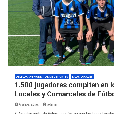
DELEGACIÓN MUNICIPAL DE DEPORTES
LIGAS LOCALES
1.500 jugadores compiten en l
Locales y Comarcales de Fútb
6 años atrás
admin
El Ayuntamiento de Estepona informa que las Ligas Loca