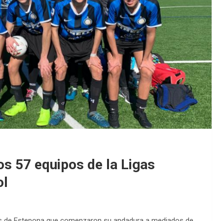
EDM 26-27 / P
EDM 26-27 / Pe
os 57 equipos de la Ligas
ol
les de Estepona que comenzaron su andadura a mediados de