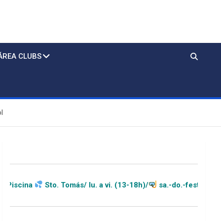
ÁREA CLUBS
l
 Tomás/ lu. a vi. (13-18h)/
sa.-do.-festivos (11-20h)