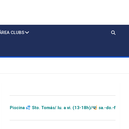
ÁREA CLUBS
a
Sto. Tomás/ lu. a vi. (13-18h)/
sa.-do.-festivos (11-20h)