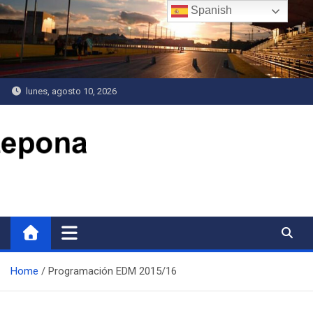
Saltar
Spanish
al
contenido
lunes, agosto 10, 2026
Delegación de Deportes
Home
Programación EDM 2015/16