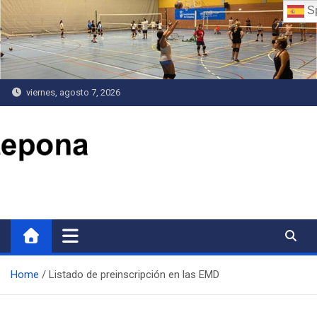
Saltar
S
al
contenido
viernes, agosto 7, 2026
Delegación de Deportes
Home
Listado de preinscripción en las EMD