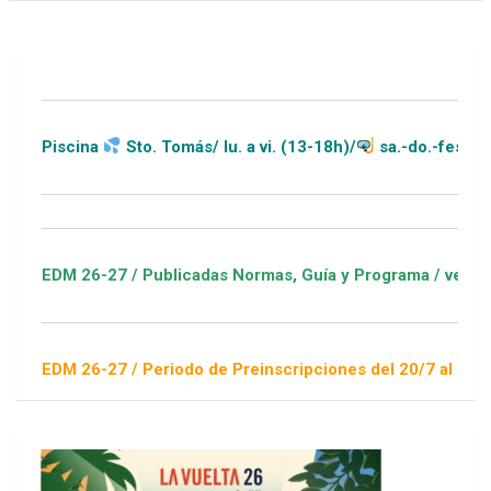
iscina
Sto. Tomás/ lu. a vi. (13-18h)/
sa.-do.-festivos (11
DM 26-27 / Publicadas Normas, Guía y Programa / ver Escuelas
DM 26-27 / Periodo de Preinscripciones del 20/7 al 16/8 / Sor