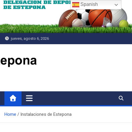
Saltar
Spanish
al
contenido
jueves, agosto 6, 2026
Delegación de Deportes
Home
Instalaciones de Estepona