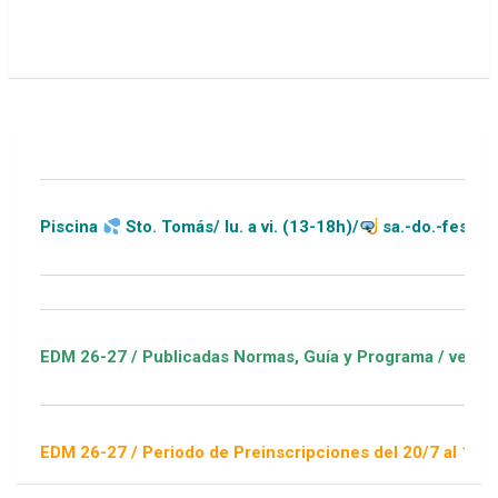
iscina
Sto. Tomás/ lu. a vi. (13-18h)/
sa.-do.-festivos (11
DM 26-27 / Publicadas Normas, Guía y Programa / ver Escuelas
DM 26-27 / Periodo de Preinscripciones del 20/7 al 16/8 / Sor