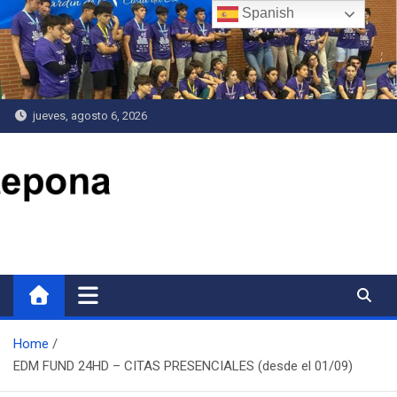
Saltar
Spanish
al
contenido
jueves, agosto 6, 2026
Delegación de Deportes
Home
EDM FUND 24HD – CITAS PRESENCIALES (desde el 01/09)