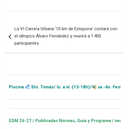
Navegación
La VI Carrera Urbana ’10 km de Estepona’ contará con
de
el olímpico Álvaro Fernández y reunirá a 1.400
entradas
participantes
iscina
Sto. Tomás/ lu. a vi. (13-18h)/
sa.-do.-festivos (11-
DM 26-27 / Publicadas Normas, Guía y Programa / ver Escuelas