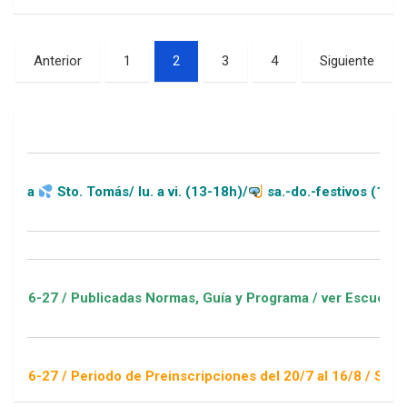
Paginación
Anterior
1
2
3
4
Siguiente
de
entradas
Sto. Tomás/ lu. a vi. (13-18h)/
sa.-do.-festivos (11-20h)
/ Publicadas Normas, Guía y Programa / ver Escuelas Deportiv
/ Periodo de Preinscripciones del 20/7 al 16/8 / Sorteo 1 de 