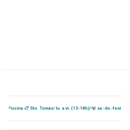
cina
Sto. Tomás/ lu. a vi. (13-18h)/
sa.-do.-festivos (11-2