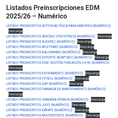
Listados Preinscripciones EDM
2025/26 – Numérico
LISTADO PREINSCRITOS ACTIVIDAD FÍSICA PARA MAYORES (NUMÉRICO)
Descarga
LISTADO PREINSCRITOS AERÓBIC STEP-FITNESS (NUMÉRICO)
Descarga
LISTADO PREINSCRITOS AJEDREZ (NUMÉRICO)
Descarga
LISTADO PREINSCRITOS ATLETISMO (NUMÉRICO)
Descarga
LISTADO PREINSCRITOS BALONMANO (NUMÉRICO)
Descarga
LISTADO PREINSCRITOS DEPORTE ADAPTADO (NUMÉRICO)
Descarga
LISTADO PREINSCRITOS EDM. GESTIÓN FUNDACIÓN 24 HD (NUMÉRICO)
Descarga
LISTADO PREINSCRITOS ESTIRAMIENTO (NUMÉRICO)
Descarga
LISTADO PREINSCRITOS FÚTBOL (NUMÉRICO)
Descarga
LISTADO PREINSCRITOS GAP (NUMÉRICO)
Descarga
LISTADO PREINSCRITOS GIMNASIA DE MANTENIMIENTO (NUMÉRICO)
Descarga
LISTADO PREINSCRITOS GIMNASIA RÍTMICA (NUMÉRICO)
Descarga
LISTADO PREINSCRITOS JUDO (NUMÉRICO)
Descarga
LISTADO PREINSCRITOS KÁRATE (NUMÉRICO)
Descarga
LISTADO PREINSCRITOS MULTIDEPORTE (NUMÉRICO)
Descarga