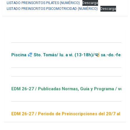
LISTADO PREINSCRITOS PILATES (NUMÉRICO)
Descarga
LISTADO PREINSCRITOS PSICOMOTRICIDAD (NUMÉRICO)
Descarga
Piscina
Sto. Tomás/ lu. a vi. (13-18h)/
sa.-do.-festivos (1
EDM 26-27 / Publicadas Normas, Guía y Programa / ver Escuela
EDM 26-27 / Periodo de Preinscripciones del 20/7 al 16/8 / So