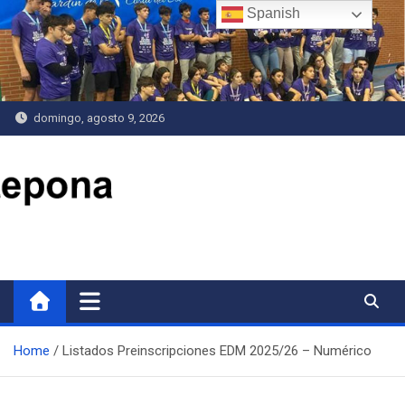
Saltar
Spanish
al
contenido
domingo, agosto 9, 2026
Delegación de Deportes
Home
Listados Preinscripciones EDM 2025/26 – Numérico