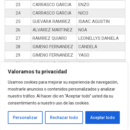
23
CARRASCO GARCIA
ENZO
24
CARRASCO GARCIA
NICO
25
GUEVARA RAMIREZ
ISAAC AGUSTIN
26
ALVAREZ MARTINEZ
NOA
27
RAMIREZ QUIARO
LEONELLYS DANIELA
28
GIMENO FERNANDEZ
CANDELA
29
GIMENO FERNANDEZ
YAGO
30
ALARCON FLORIDO
GALA
Valoramos tu privacidad
31
AVILA FERNANDEZ
MARIO
32
CALVO GRANADOS
JOSE MANUEL
Usamos cookies para mejorar su experiencia de navegación,
33
AVILA FERNANDEZ
PABLO
mostrarle anuncios o contenidos personalizados y analizar
nuestro tráfico. Al hacer clic en “Aceptar todo” usted da su
34
BIEDMA CANO
JULIA
consentimiento a nuestro uso de las cookies.
CASTAGNOLA
35
OLIN
TULLOCH
Personalizar
Rechazar todo
Aceptar todo
CASTAGNOLA
36
NOUR
TULLOCH