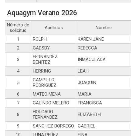
Aquagym Verano 2026
Número de
Apellidos
Nombre
solicitud
1
ROLPH
KAREN JANE
2
GADSBY
REBECCA
FERNANDEZ
3
INMACULADA
BENITEZ
4
HERRING
LEAH
CAMPILLO
5
JOAQUIN
RODRIGUEZ
6
MATEO MENA
MARIA
7
GALINDO MELERO
FRANCISCA
HOLGADO
8
ELIZABETH
FERNANDEZ
9
SANCHEZ BORREGO
GABRIEL
10
LUNA PEREZ
FINA