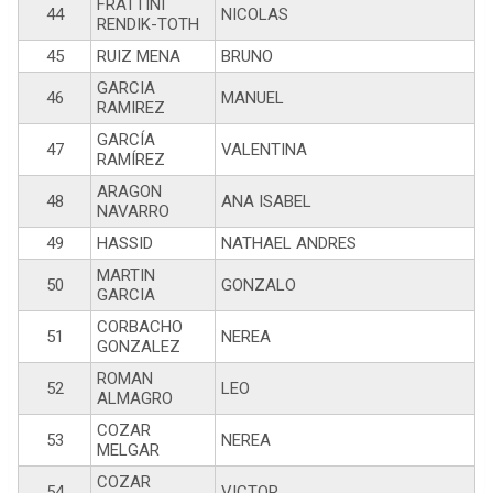
FRATTINI
44
NICOLAS
RENDIK-TOTH
45
RUIZ MENA
BRUNO
GARCIA
46
MANUEL
RAMIREZ
GARCÍA
47
VALENTINA
RAMÍREZ
ARAGON
48
ANA ISABEL
NAVARRO
49
HASSID
NATHAEL ANDRES
MARTIN
50
GONZALO
GARCIA
CORBACHO
51
NEREA
GONZALEZ
ROMAN
52
LEO
ALMAGRO
COZAR
53
NEREA
MELGAR
COZAR
54
VICTOR