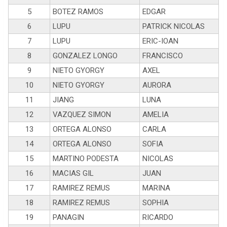
5
BOTEZ RAMOS
EDGAR
6
LUPU
PATRICK NICOLAS
7
LUPU
ERIC-IOAN
8
GONZALEZ LONGO
FRANCISCO
9
NIETO GYORGY
AXEL
10
NIETO GYORGY
AURORA
11
JIANG
LUNA
12
VAZQUEZ SIMON
AMELIA
13
ORTEGA ALONSO
CARLA
14
ORTEGA ALONSO
SOFIA
15
MARTINO PODESTA
NICOLAS
16
MACIAS GIL
JUAN
17
RAMIREZ REMUS
MARINA
18
RAMIREZ REMUS
SOPHIA
19
PANAGIN
RICARDO