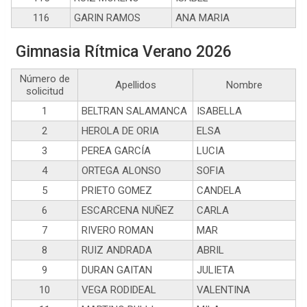
116
GARIN RAMOS
ANA MARIA
Gimnasia Rítmica Verano 2026
Número de
Apellidos
Nombre
solicitud
1
BELTRAN SALAMANCA
ISABELLA
2
HEROLA DE ORIA
ELSA
3
PEREA GARCÍA
LUCIA
4
ORTEGA ALONSO
SOFIA
5
PRIETO GOMEZ
CANDELA
6
ESCARCENA NUÑEZ
CARLA
7
RIVERO ROMAN
MAR
8
RUIZ ANDRADA
ABRIL
9
DURAN GAITAN
JULIETA
10
VEGA RODIDEAL
VALENTINA