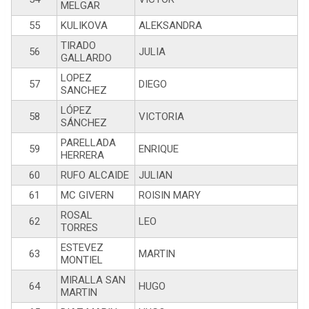
MELGAR
55
KULIKOVA
ALEKSANDRA
TIRADO
56
JULIA
GALLARDO
LOPEZ
57
DIEGO
SANCHEZ
LÓPEZ
58
VICTORIA
SÁNCHEZ
PARELLADA
59
ENRIQUE
HERRERA
60
RUFO ALCAIDE
JULIAN
61
MC GIVERN
ROISIN MARY
ROSAL
62
LEO
TORRES
ESTEVEZ
63
MARTIN
MONTIEL
MIRALLA SAN
64
HUGO
MARTIN