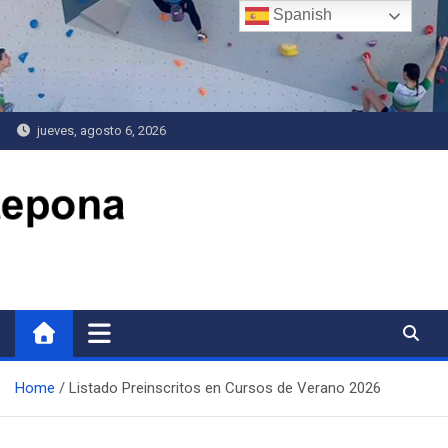
Saltar
Spanish
al
contenido
jueves, agosto 6, 2026
Delegación de Deportes
Home
Listado Preinscritos en Cursos de Verano 2026