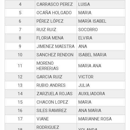
4
CARRASCO PEREZ
LUISA
5
OCAÑA HOLGADO
MARIA
6
PÉREZ LÓPEZ
MARÍA ISABEL
7
RUIZ RUIZ
SOCORRO
8
FLORIA MENA
ELVIRA
9
JIMENEZ MAESTRA
ANA
10
SANCHEZ RENDON
ISABEL MARIA
MORENO
11
MARIA ANA
HERRERIAS
12
GARCIA RUIZ
VICTOR
13
RUBIO ANDRES
JULIA
14
ZARZUELA ROJAS
AUXILIADORA
15
CHACON LOPEZ
MARIA
16
SILES RAMIREZ
ANA MARIA
17
VIANE
MARIANNE ROSA
RODRIGUEZ