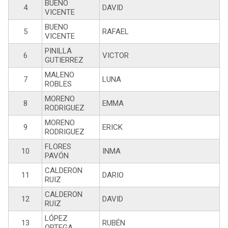
BUENO
4
DAVID
VICENTE
BUENO
5
RAFAEL
VICENTE
PINILLA
6
VICTOR
GUTIERREZ
MALENO
7
LUNA
ROBLES
MORENO
8
EMMA
RODRIGUEZ
MORENO
9
ERICK
RODRIGUEZ
FLORES
10
INMA
PAVÓN
CALDERON
11
DARIO
RUIZ
CALDERON
12
DAVID
RUIZ
LÓPEZ
13
RUBÉN
ORTEGA