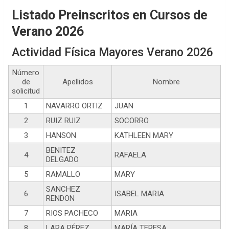
Listado Preinscritos en Cursos de
Verano 2026
Actividad Física Mayores Verano 2026
Número
de
Apellidos
Nombre
solicitud
1
NAVARRO ORTIZ
JUAN
2
RUIZ RUIZ
SOCORRO
3
HANSON
KATHLEEN MARY
BENITEZ
4
RAFAELA
DELGADO
5
RAMALLO
MARY
SANCHEZ
6
ISABEL MARIA
RENDON
7
RIOS PACHECO
MARIA
8
LARA PÉREZ
MARÍA TERESA