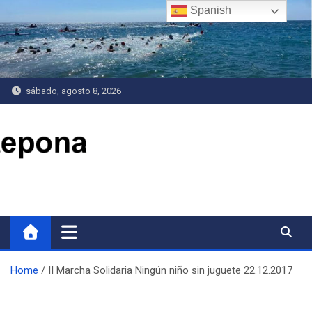
Saltar
Spanish
al
contenido
sábado, agosto 8, 2026
Delegación de Deportes
Home
II Marcha Solidaria Ningún niño sin juguete 22.12.2017